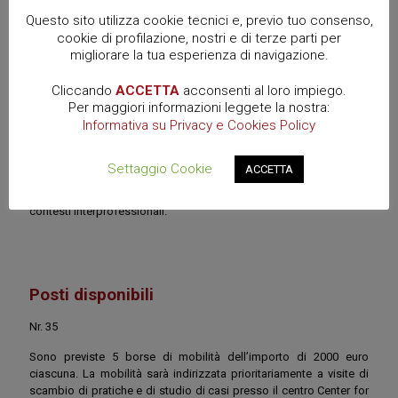
Questo sito utilizza cookie tecnici e, previo tuo consenso,
DSFUCI – Arezzo
cookie di profilazione, nostri e di terze parti per
migliorare la tua esperienza di navigazione.
Cliccando
ACCETTA
acconsenti al loro impiego.
Durata
Per maggiori informazioni leggete la nostra:
Informativa su Privacy e Cookies Policy
24 ore in presenza
Il corso intensivo è pensato per agevolare la partecipazione di
Settaggio Cookie
ACCETTA
professionisti ed esperti. Sono previste lezioni di esperti del
settore della sicurezza e esperti nelle metodologie di lavoro in
contesti interprofessionali.
Posti disponibili
Nr. 35
Sono previste 5 borse di mobilità dell’importo di 2000 euro
ciascuna. La mobilità sarà indirizzata prioritariamente a visite di
scambio di pratiche e di studio di casi presso il centro Center for