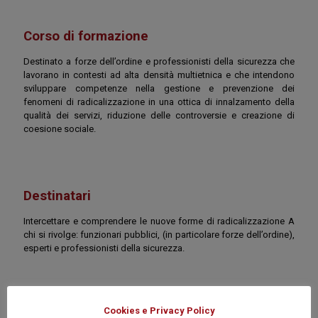
Corso di formazione
Destinato a forze dell’ordine e professionisti della sicurezza che
lavorano in contesti ad alta densità multietnica e che intendono
sviluppare competenze nella gestione e prevenzione dei
fenomeni di radicalizzazione in una ottica di innalzamento della
qualità dei servizi, riduzione delle controversie e creazione di
coesione sociale.
Destinatari
Intercettare e comprendere le nuove forme di radicalizzazione A
chi si rivolge: funzionari pubblici, (in particolare forze dell’ordine),
esperti e professionisti della sicurezza.
Cookies e Privacy Policy
Sede