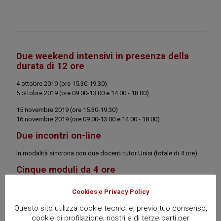
Due weekend intensivi in presenza della
durata di 12 ore
4 ottobre 2019 (ore 15.30-19.30)
5 ottobre 2019 (ore 09.00-13.00 e 14.00 - 18.00)
15 novembre 2019 (ore 15.30-19.30)
16 novembre 2019 (ore 09.00-13.00 e 14.00 - 18.00)
Due incontri on-line
In modalità sincrona con due docenti tutor Unisi (totale di 4 ore).
Cinque moduli da 4 ore
Ciascuno on-line in modalità asincrona (totale di 20 ore).
Cookies e Privacy Policy
Questo sito utilizza cookie tecnici e, previo tuo consenso,
cookie di profilazione, nostri e di terze parti per