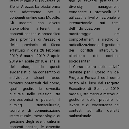
interculturale dell'Università di
fine di favorire pratiche di
Siena, Arezzo. La piattaforma
diversity management;
che adotteremo per i
conoscere i protocolli già
contenuti on-line sarà Moodle.
utilizzati a livello nazionale e
Gli incontri con diversi
internazionale sui temi
stakeholder afferenti ai
dell’individuazione e
contesti sanitari e ospedalieri
monitoraggio dei
della provincia di Arezzo e
comportamenti a rischio di
della provincia di Siena
radicalizzazione e di gestione
effettuati in data 28 febbraio
dei conflitti interculturali
2019, 8 marzo 2019, 2 aprile
all’interno dei contesti
2019 e 4 aprile 2019, e l'analisi
sociosanitari.
dei bisogni da questi
Il Corso rientra nelle attività
evidenziati ci ha consentito di
previste per il Corso n.3 del
individuare alcuni focus
Progetto Forward, così come
tematici potenziali del corso,
rivisto alla luce del Progetto
quali: gestire la diversità
Esecutivo di Gennaio 2019:
culturale nelle relazioni tra
modelli, strumenti e metodi di
professionisti e pazienti, il
gestione delle pratiche di
nursing transculturale,
lavoro e di coesistenza nei
tecniche di comunicazione
contesti ad alta densità
interculturale, metodologie di
multiculturale.
gestione degli eventi critici in
contesti sanitari, le diversità