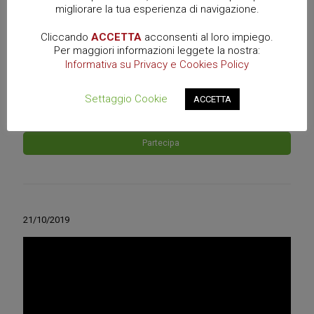
Download
migliorare la tua esperienza di navigazione.
Graduatoria Universitat De Vic - Universitat Central De Catalunya
Cliccando
ACCETTA
acconsenti al loro impiego.
(ES), A.A. 2019/20
Per maggiori informazioni leggete la nostra:
Informativa su Privacy e Cookies Policy
Settaggio Cookie
ACCETTA
Partecipa
21/10/2019