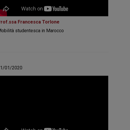
rof.ssa Francesca Torlone
obilità studentesca in Marocco
11/01/2020