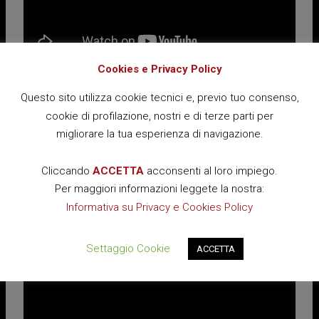
Cookies e Privacy Policy
Simona Micali
G
Università degli Studi di Siena
C
Questo sito utilizza cookie tecnici e, previo tuo consenso,
cookie di profilazione, nostri e di terze parti per
migliorare la tua esperienza di navigazione.
Cliccando
ACCETTA
acconsenti al loro impiego.
18/01/2020
Per maggiori informazioni leggete la nostra:
Informativa su Privacy e Cookies Policy
Settaggio Cookie
ACCETTA