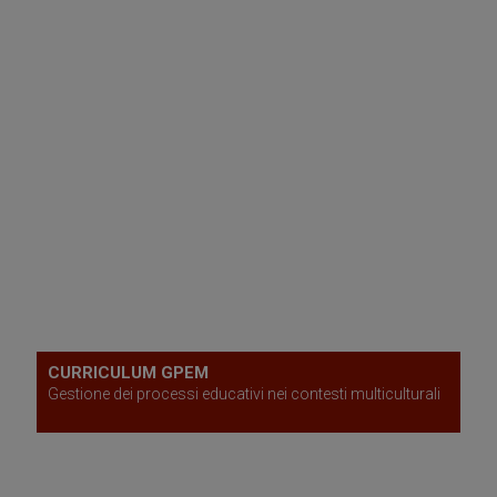
CURRICULUM GPEM
Gestione dei processi educativi nei contesti multiculturali